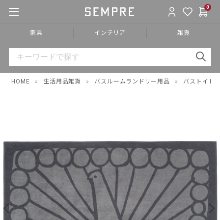
0
家具
インテリア
雑貨
HOME
»
生活用品雑貨
»
バスルームランドリー用品
»
バストイレ