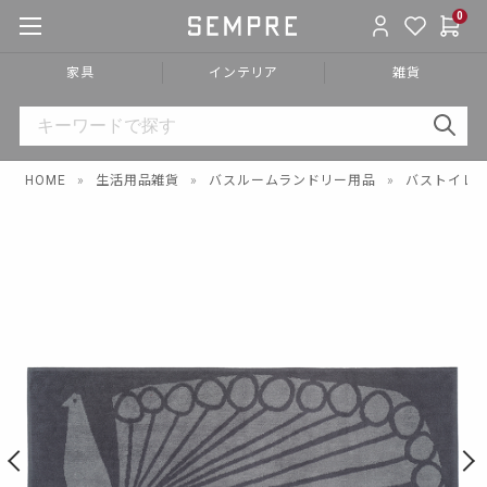
0
家具
インテリア
雑貨
HOME
»
生活用品雑貨
»
バスルームランドリー用品
»
バストイレ