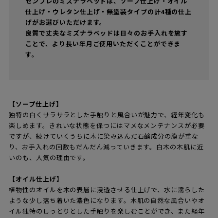
センプレのミズナラベッドは、ソープ仕上げ・オイル
仕上げ・ウレタン仕上げ・無塗装タイプの計4種の仕上
げがお選びいただけます。
良質で丈夫なミズナラベッドは日々のお手入れを施す
ことで、より長い年月ご使用いただくことができま
す。
【ソープ仕上げ】
独特の白くサラサラとした手触りと風合いが魅力で、経年変化も
楽しめます。きれいな状態を保つにはマメなメンテナンスが必要
ですが、続けていくうちに木に染み込んだ石鹸成分の膜が重な
り、お手入れの回数もだんだん減っていきます。白木の木肌に近
いのも、人気の理由です。
【オイル仕上げ】
植物性のオイルを木の表層に浸透させる仕上げで、水に濡らした
ような少し落ち着いた濃色になります。木肌の自然な風合いやオ
イル独特のしっとりとした手触りを楽しむことができ、また経年