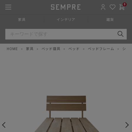
0
家具
インテリア
雑貨
HOME
»
家具
»
ベッド寝具
»
ベッド
»
ベッドフレーム
»
シン