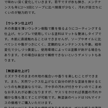
で味わい深く変化していきます。若干ですが水も弾き、メンテナ
ンスも年に2～3回とソープに比べ頻度が少なく、汚れが目立ちに
くいのが魅力的です。
【ウレタン仕上げ】
木の表面を薄いウレタン樹脂で膜を張るようにコーティングする
仕上げ。センプレで使用している塗料はマットな艶消しタイプで
す。木肌に直接触れることはできませんが、ソープやオイルに比
べてシミや傷がつきにくく、定期的なメンテナンスも不要。経年
変化で少しづつ黄変し、使用環境によっては塗膜が剥がる場合も
あります。その場合は自分で補修できないというデメリットもあ
ります。
【無塗装仕上げ】
ミズナラそのままの木地の風合いや香りを楽しむことができま
す。また、天然ワックス仕上げなど自分の好きな塗装を施せると
いうのも無塗装ならでは。汗や手の汚れが付きやすいのでこまめ
なお手入れが必要になりますが、ヤスリをかければ表面の汚れや
細かな傷も落とすことが可能です。無塗装のベッドは10%マイナ
スの価格でご購入いただけます。