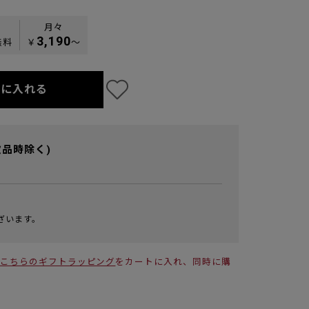
月々
3,190
無料
￥
〜
トに入れる
欠品時除く)
ざいます。
こちらのギフトラッピング
をカートに入れ、同時に購