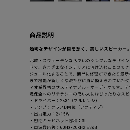
商品説明
透明なデザインが目を惹く、美しいスピーカー
北欧・スウェーデンならではのシンプルなデザイン
ドで、さまざまなインテリアに溶け込むことのでき
ジュール化することで、簡単に修理ができたり最新
まで機能が新しくな流たびに買い換えられていた使
ィオ業界初のサスティナブル・オーディオです。デ
境保全へのリテラシーの高い人にはぴったりなスピ
・ドライバー：2×3“（フルレンジ）
・アンプ：クラスD内蔵（アクティブ）
・出力電力：2×15W
・密閉キャビネット容積：3L
・周波数応答：60Hz-20kHz ±3dB