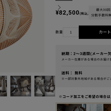
最大30回
¥82,500
(税込)
分割手数料
カー
数量
納期：2～3週間(メーカー
メーカー在庫がある場合のお届け
送料：
無料
※一部対象外地域がある場合がご
※コード加工をご希望の場合は