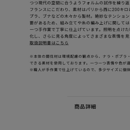
つつ現代の空間に合うようフォルムの試作を繰り返
フランスにこだわり、素材はパリから西に200キ
プラ、ブナなどの木々から製材。絶妙なテンション
要があるため、組み立てや糸の編み上げに関しては
一つ手作業で丁寧に仕上げています。照明を点けた
化し、さらに見る角度によってさまざまな表情を見
取扱説明書はこちら
※本体の間伐材は環境配慮の観点から、ナラ・ポプラ
できる素材を使用しております。一つ一つ表情や色が
※職人が手作業で仕上げているので、多少サイズに個
商品詳細