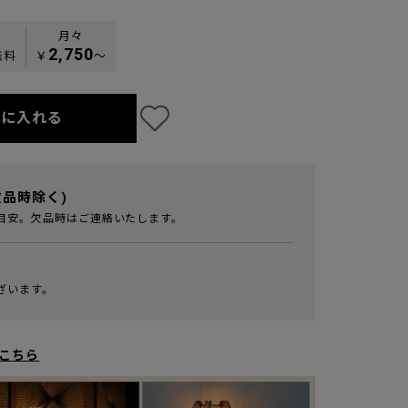
月々
2,750
無料
￥
〜
トに入れる
欠品時除く)
目安。欠品時はご連絡いたします。
ざいます。
こちら