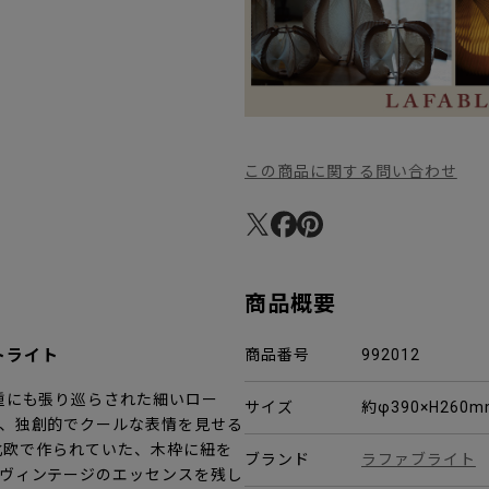
この商品に関する問い合わせ
商品概要
トライト
商品番号
992012
重にも張り巡らされた細いロー
サイズ
約φ390×H260
、独創的でクールな表情を見せる
年代に北欧で作られていた、木枠に紐を
ブランド
ラファブライト
ヴィンテージのエッセンスを残し