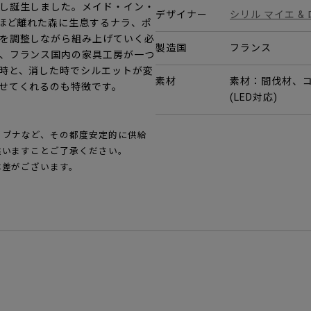
し誕生しました。メイド・イン・
デザイナー
シリル マイエ &
ロほど離れた森に生息するナラ、ポ
を調整しながら組み上げていく必
製造国
フランス
、フランス国内の家具工房が一つ
時と、消した時でシルエットが変
素材
素材：間伐材、コ
せてくれるのも特徴です。
(LED対応)
・ブナなど、その都度安定的に供給
違いますことご了承ください。
体差がございます。