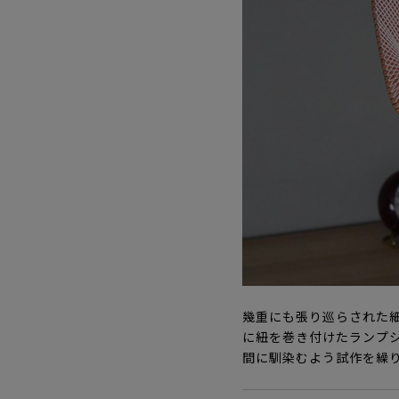
幾重にも張り巡らされた細い
に紐を巻き付けたランプ
間に馴染むよう試作を繰