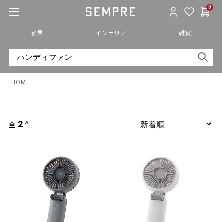
0
家具
インテリア
雑貨
HOME
2
全
件