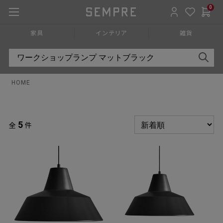
0
家具
インテリア
雑貨
HOME
5
全
件