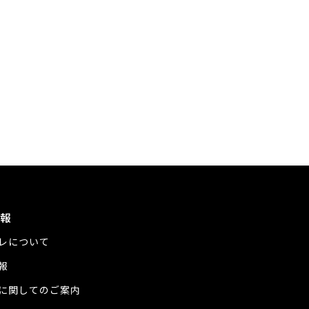
報
レについて
報
に関してのご案内