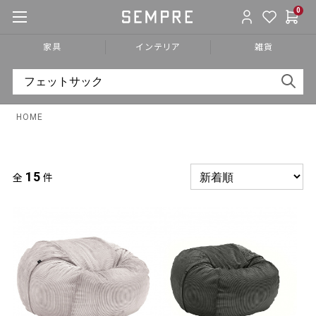
0
家具
インテリア
雑貨
HOME
15
全
件