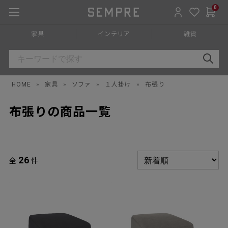
0
家具
インテリア
雑貨
HOME
»
家具
»
ソファ
»
１人掛け
»
布張り
布張りの商品一覧
26
全
件