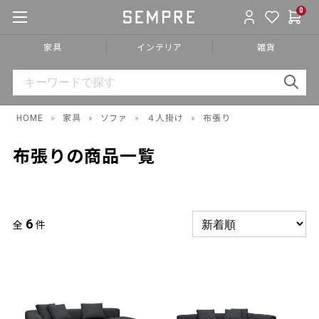
0
家具
インテリア
雑貨
HOME
»
家具
»
ソファ
»
４人掛け
»
布張り
布張りの商品一覧
6
全
件