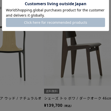
na
¥163,900
込）
（税込）
 ウッド / ナチュラルオ
シェーズ トゥ ボワ / ダークオーク 46c
¥139,700
（税込）