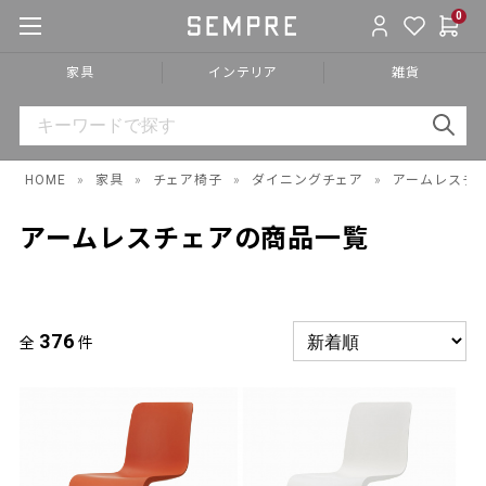
0
家具
インテリア
雑貨
HOME
»
家具
»
チェア椅子
»
ダイニングチェア
»
アームレスチ
アームレスチェアの商品一覧
376
全
件