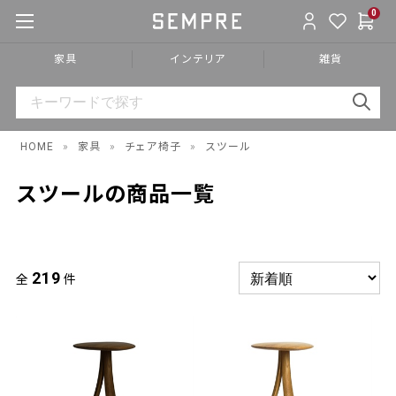
0
家具
インテリア
雑貨
HOME
»
家具
»
チェア椅子
»
スツール
スツールの商品一覧
219
全
件