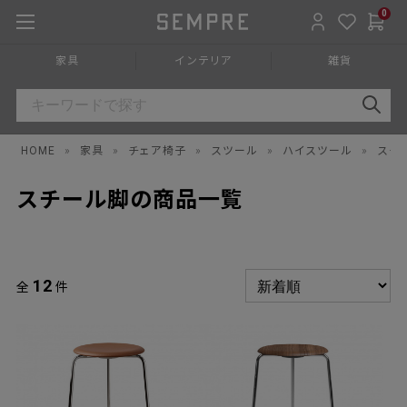
0
家具
インテリア
雑貨
HOME
»
家具
»
チェア椅子
»
スツール
»
ハイスツール
»
スチ
スチール脚の商品一覧
12
全
件