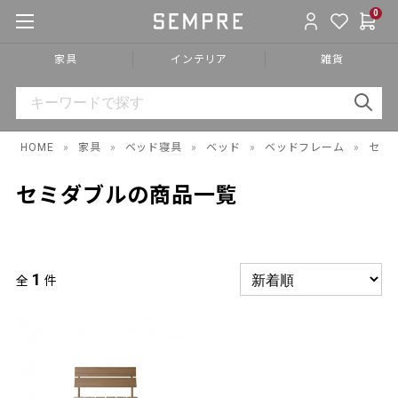
0
家具
インテリア
雑貨
HOME
»
家具
»
ベッド寝具
»
ベッド
»
ベッドフレーム
»
セミ
セミダブルの商品一覧
1
全
件