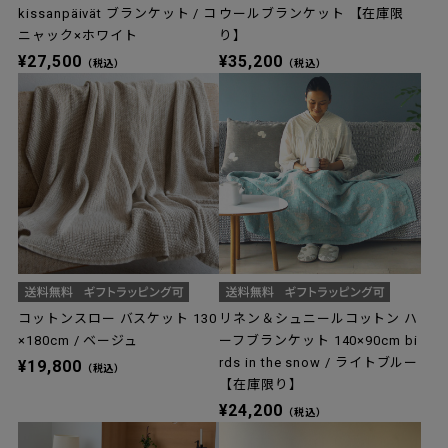
kissanpäivät ブランケット / コ
ウールブランケット 【在庫限
ニャック×ホワイト
り】
¥27,500
¥35,200
（税込）
（税込）
コットンスロー バスケット 130
リネン＆シュニールコットン ハ
×180cm / ベージュ
ーフブランケット 140×90cm bi
rds in the snow / ライトブルー
¥19,800
（税込）
【在庫限り】
¥24,200
（税込）