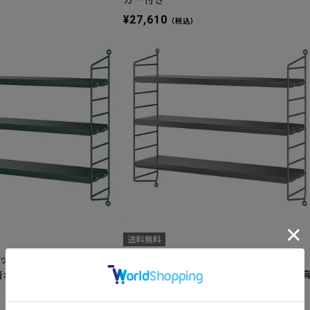
カー付き
）
¥27,610
（税込）
ット テグネルグリョン Te
入荷待ち
ストリングポケット ダークグレー / 石
/ 石膏ボードアンカー付き
ボードアンカー付き
）