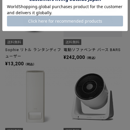
Sophie リトル ランタンディフ
電動ソファベンチ バース BARS
ューザー
¥242,000
（税込）
¥13,200
（税込）