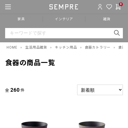
0
家具
インテリア
雑貨
HOME
»
生活用品雑貨
»
キッチン用品
»
食器カトラリー
»
食器
食器の商品一覧
260
全
件