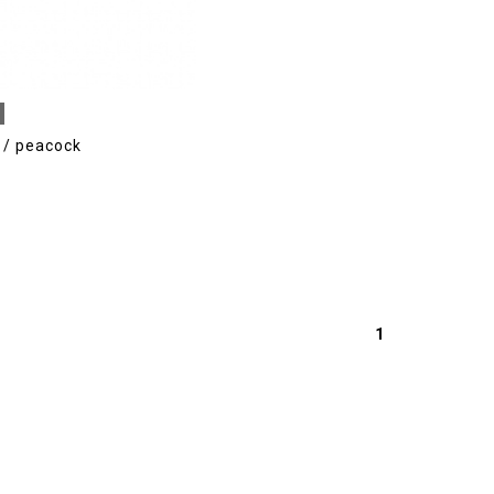
peacock
1