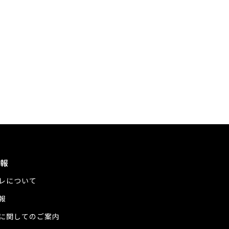
報
レについて
報
に関してのご案内