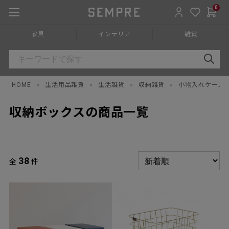
0
家具
インテリア
雑貨
HOME
»
生活用品雑貨
»
生活雑貨
»
収納雑貨
»
小物入れケース
収納ボックスの商品一覧
38
全
件