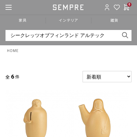
0
家具
インテリア
雑貨
HOME
6
全
件