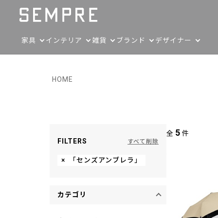
家具
インテリア
雑貨
ブランド
デザイナー
HOME
5
全
件
FILTERS
すべて削除
×
「センズアンブレラ」
カテゴリ