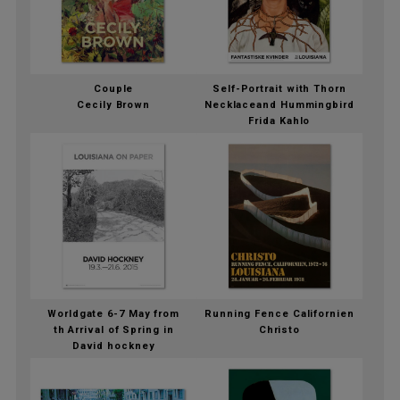
Couple
Self-Portrait with Thorn
Cecily Brown
Necklaceand Hummingbird
Frida Kahlo
Worldgate 6-7 May from
Running Fence Californien
th Arrival of Spring in
Christo
David hockney