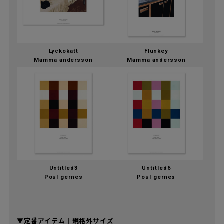
Lyckokatt
Flunkey
Mamma andersson
Mamma andersson
Untitled3
Untitled6
Poul gernes
Poul gernes
▼定番アイテム｜規格外サイズ