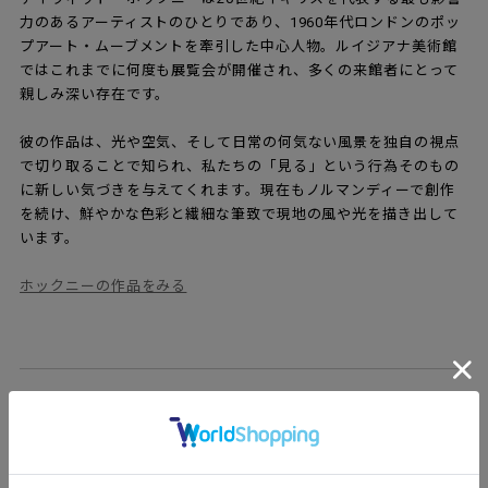
力のあるアーティストのひとりであり、1960年代ロンドンのポッ
プアート・ムーブメントを牽引した中心人物。ルイジアナ美術館
ではこれまでに何度も展覧会が開催され、多くの来館者にとって
親しみ深い存在です。
彼の作品は、光や空気、そして日常の何気ない風景を独自の視点
で切り取ることで知られ、私たちの「見る」という行為そのもの
に新しい気づきを与えてくれます。現在もノルマンディーで創作
を続け、鮮やかな色彩と繊細な筆致で現地の風や光を描き出して
います。
ホックニーの作品をみる
ポスターラインナップ一覧
▼
ポスター展
開催期間中だけの限定アイテム｜8月1日(土)〜8月3