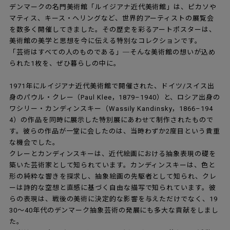
デンマークの名門美術館「ルイジアナ近代美術館」は、ピカソや
マティス、キース・ヘリングなど、世界的アーティストの展覧会
を数多く開催してきました。その歴史を彩るアートポスターは、
美術館の美学と思想を今に伝える特別なコレクションです。
「芸術はすべての人のものである」─そんな美術館の想いが込め
られた1枚を、ぜひ暮らしの中に。
1971年にルイジアナ近代美術館で開催された、ドイツ/スイス出
身のパウル・クレー（Paul Klee，1879–1940）と、ロシア出身の
ワシリー・カンディンスキー（Wassily Kandinsky，1866–194
4）の作品を同時に展示した特別展にあわせて制作されたもので
す。彼らの作品が一堂に会したのは、当時わずか2度目という貴重
な機会でした。
クレーとカンディンスキーは、近代絵画における抽象表現の礎を
築いた芸術家として知られています。カンディンスキーは、色と
形の純粋な響きを探求し、抽象絵画の先駆者として知られ、クレ
ーは詩的な空想と直感に基づく自由な描写で知られています。彼
らの表現は、戦後の美術に決定的な影響を与えただけでなく、19
30～40年代のデンマーク抽象芸術の発展にも多大な貢献をしまし
た。