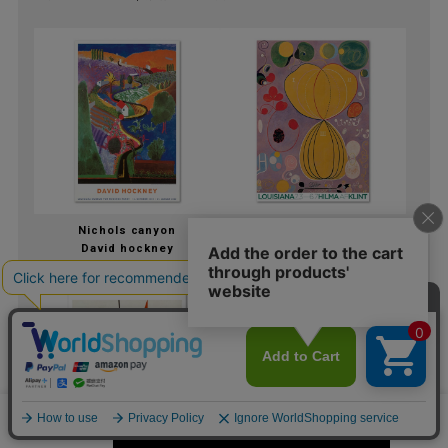
Nichols canyon
The age of mannna
David hockney
the ten greatest no7
Hilma af klint
カートに入れる
数量