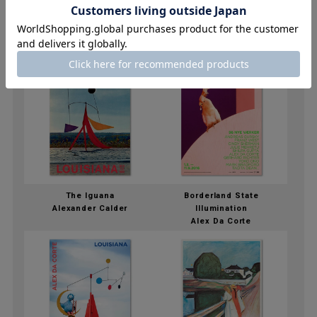
0日(日)
The Iguana
Borderland State
Alexander Calder
Illumination
Alex Da Corte