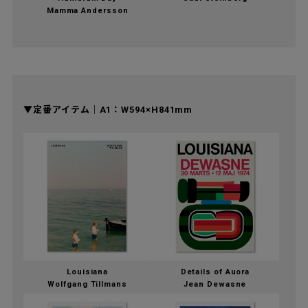
Mamma Andersson
▼定番アイテム｜A1：W594×H841mm
Louisiana
Details of Auora
Wolfgang Tillmans
Jean Dewasne