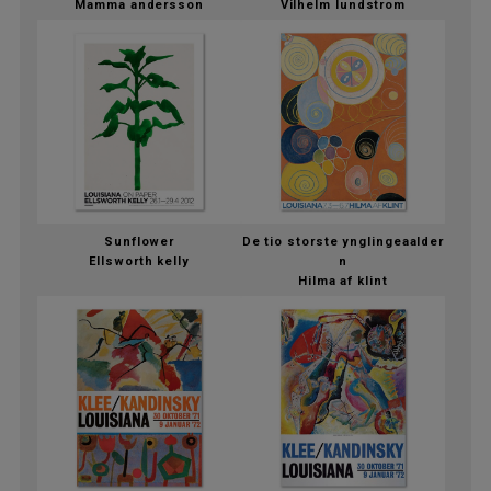
Mamma andersson
Vilhelm lundstrom
Sunflower
De tio storste ynglingeaalder
Ellsworth kelly
n
Hilma af klint