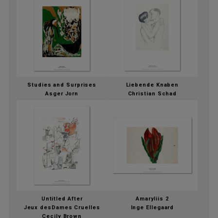
Studies and Surprises
Liebende Knaben
Asger Jorn
Christian Schad
Untitled After
Amaryliis 2
Jeux desDames Cruelles
Inge Ellegaard
Cecily Brown