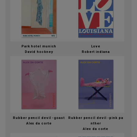
Park hotel munich
Love
David hockney
Robert indiana
Rubber pencil devil -goast
Rubber pencil devil -pink pa
Alex da corte
nther
Alex da corte