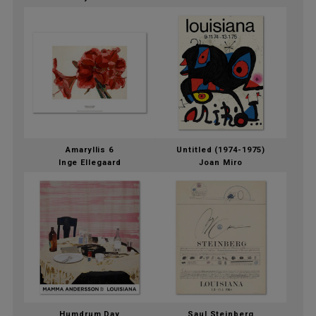
Amaryllis 6
Untitled (1974-1975)
Inge Ellegaard
Joan Miro
Humdrum Day
Saul Steinberg