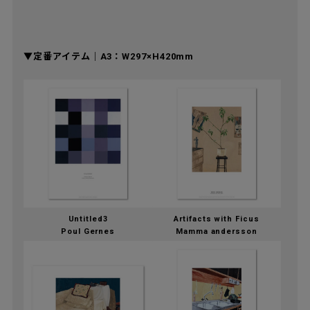
▼定番アイテム｜A3：W297×H420mm
Untitled3
Artifacts with Ficus
Poul Gernes
Mamma andersson