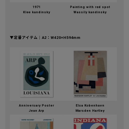
1971
Painting with red spot
Klee kandinsky
Wassily kandinsky
▼定番アイテム｜A2：W420×H594mm
Anniversary Poster
Elsa Kobenhavn
Jean Arp
Marsden Hartley