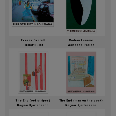
Ever is Overall
Cadran Lunaire
Pipilotti Rist
Wolfgang Paalen
The End (red stripes)
The End (man on the dock)
Ragnar Kjartansson
Ragnar Kjartansson