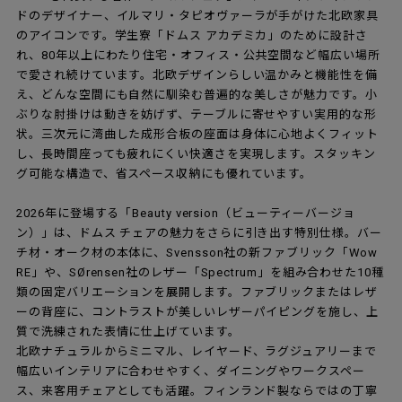
ドのデザイナー、イルマリ・タピオヴァーラが手がけた北欧家具
のアイコンです。学生寮「ドムス アカデミカ」のために設計さ
れ、80年以上にわたり住宅・オフィス・公共空間など幅広い場所
で愛され続けています。北欧デザインらしい温かみと機能性を備
え、どんな空間にも自然に馴染む普遍的な美しさが魅力です。小
ぶりな肘掛けは動きを妨げず、テーブルに寄せやすい実用的な形
状。三次元に湾曲した成形合板の座面は身体に心地よくフィット
し、長時間座っても疲れにくい快適さを実現します。スタッキン
グ可能な構造で、省スペース収納にも優れています。
2026年に登場する「Beauty version（ビューティーバージョ
ン）」は、ドムス チェアの魅力をさらに引き出す特別仕様。バー
チ材・オーク材の本体に、Svensson社の新ファブリック「Wow
RE」や、SØrensen社のレザー「Spectrum」を組み合わせた10種
類の固定バリエーションを展開します。ファブリックまたはレザ
ーの背座に、コントラストが美しいレザーパイピングを施し、上
質で洗練された表情に仕上げています。
北欧ナチュラルからミニマル、レイヤード、ラグジュアリーまで
幅広いインテリアに合わせやすく、ダイニングやワークスペー
ス、来客用チェアとしても活躍。フィンランド製ならではの丁寧