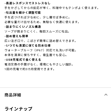
-高速レスポンスでストレスなし
手をかざしてからの反応が早く、料理中でもテンポよく使えます。
-吐出量を細かく調整可能
手を近づければ少なめに、少し離せば多めに。
必要な量だけ出せるため、無駄なく快適に使えます。
-詰まりにくいノズル構造
ソープが固まりにくく、毎回スムーズに吐出。
-詰め替えも簡単
広い注ぎ口で、こぼさず簡単に詰め替えできます。
-いつでも清潔に保てる防水仕様
ウォータープルーフ（IP67）対応で丸洗いが可能。
本体を清潔に保ちやすく、衛生面でも安心。
-USB充電式で長く使える
電池交換の手間がなく、環境にもやさしい設計。
1回の充電で約3カ月使用できます。
商品詳細
ラインナップ