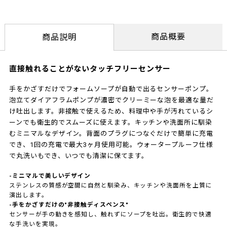
商品概要
商品説明
直接触れることがないタッチフリーセンサー
手をかざすだけでフォームソープが自動で出るセンサーポンプ。
泡立てダイアフラムポンプが濃密でクリーミーな泡を最適な量だ
け吐出します。非接触で使えるため、料理中や手が汚れているシ
ーンでも衛生的でスムーズに使えます。キッチンや洗面所に馴染
むミニマルなデザイン。背面のプラグにつなぐだけで簡単に充電
でき、1回の充電で最大3ヶ月使用可能。ウォータープルーフ仕様
で丸洗いもでき、いつでも清潔に保てます。
-ミニマルで美しいデザイン
ステンレスの質感が空間に自然と馴染み、キッチンや洗面所を上質に
演出します。
-手をかざすだけの"非接触ディスペンス"
センサーが手の動きを感知し、触れずにソープを吐出。衛生的で快適
な手洗いを実現。