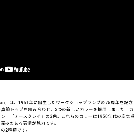
ry Edition」は、1951年に誕生したワークショップランプの75周年
の真鍮トップを組み合わせ、3つの新しいカラーを採用しました。
ン」「アースクレイ」の3色。これらのカラーは1950年代の空気
ら深みのある表情が魅力です。
」の2種類です。