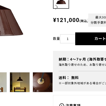
最大3
¥121,000
(税込)
分割手数
カー
数量
納期：4～7ヶ月 (海外取寄
海外取り寄せのため、お取り寄せ
送料：
無料
※一部対象外地域がある場合がご
注意事項