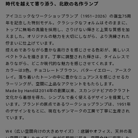
時代を越えて寄り添う、北欧の名作ランプ
アイコニックなワークショップランプ（1951–2026）の誕生75周
年を記念した特別モデル。クラシックなフォルムはそのままに、
トップに無垢の真鍮を採用し、さりげない輝きと上質な質感を加
えました。オリジナルの魅力を大切にしながら、より洗練された
佇まいに仕上げています。
控えめでありながら豊かな奥行きを感じさせる色彩が、美しいス
ペクトラムを描きます。丁寧に調整された輝きは、タイムレスで
ありながら、どこか現代的な魅力を感じさせてくれます。
カラーは3色。チョコレートブラウン、バターイエロー、アースク
レイ。落ち着いたトーンの中に豊かなニュアンスを感じさせるカ
ラーリングが、空間に上品なアクセントをもたらします。
Made by Handは2014年の創業以来、スカンジナビアのクラフト
文化から着想を得た、シンプルで長く使えるデザインを提案して
います。ブランドの原点であるワークショップランプは、1951年
のデザインをもとに、現在もデンマークの工房で丁寧に生産され
ています。
W4（広い空間向けの大きめサイズ）：店舗やオフィス、天井の高