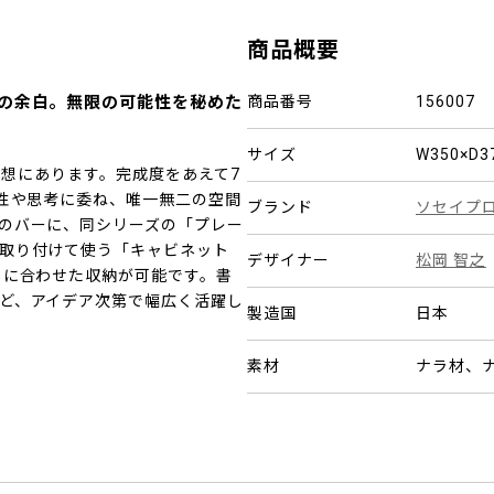
商品概要
％の余白。無限の可能性を秘めた
商品番号
156007
サイズ
W350×D3
いう発想にあります。完成度をあえて7
感性や思考に委ね、唯一無二の空間
ブランド
ソセイプ
のバーに、同シリーズの「プレー
取り付けて使う「キャビネット
デザイナー
松岡 智之
しに合わせた収納が可能です。書
ど、アイデア次第で幅広く活躍し
製造国
日本
素材
ナラ材、