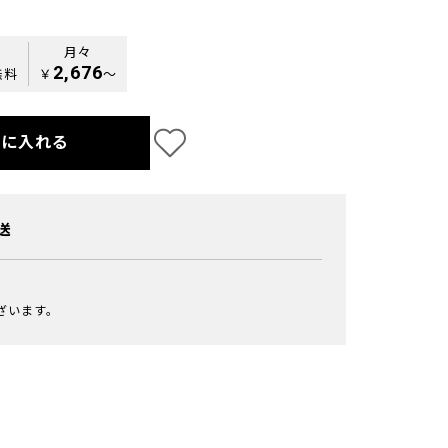
月々
2,676
無料
￥
〜
トに入れる
送
ざいます。