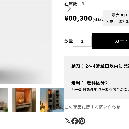
在庫数：9
最大30回
¥80,300
(税込)
分割手数料
カー
数量
納期：2～4営業日以内に発
送料：
送料区分2
※一部対象外地域がある場合がご
この商品に関する問い合わせ