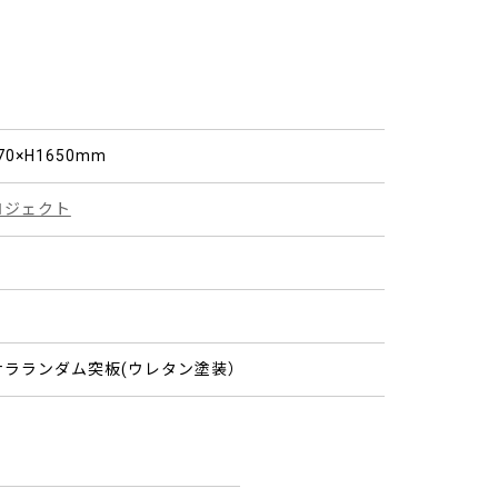
70×H1650mm
ロジェクト
ナラランダム突板(ウレタン塗装）