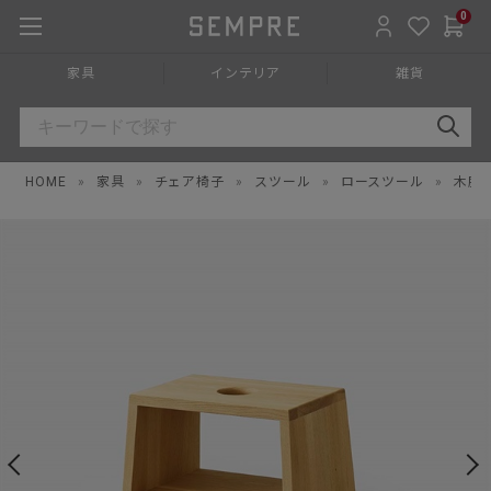
0
家具
インテリア
雑貨
HOME
»
家具
»
チェア椅子
»
スツール
»
ロースツール
»
木脚