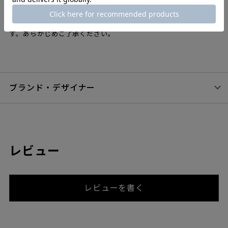
機能性を持ち合わせたデザイン。紐の長さも調整可能です。
※植物性タンニンなめしで未染色の革には、自然な革の特徴とし
てシミ・シワ・傷・窪みなどの表情がみられることがございま
す。あらかじめご了承ください。
ブランド・デザイナー
レビュー
レビューを書く