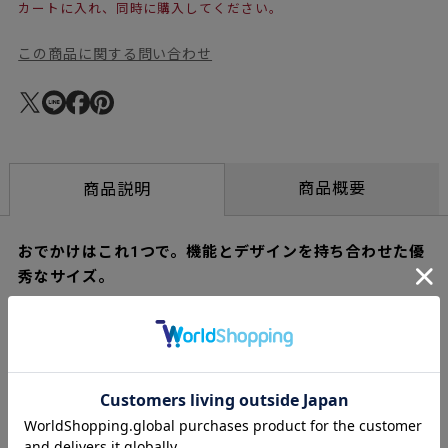
カートに入れ、同時に購入してください。
この商品に関する問い合わせ
商品概要
商品説明
おでかけはこれ1つで。機能とデザインを持ち合わせた優
秀なサイズ。
スイス製の高品質なポリエステルメッシュとナチュラルレザーの
コンビネーション。カジュアルになりすぎないデザインで、ちょ
っとそこまでのお買い物からおでかけまで幅広くお使いいただけ
ます。裏側のレザーのスリットにはカードや現金を入れることが
できます。内側にもポケットがあるので、携帯電話を傷つけず
に、鍵など硬質な素材のものと一緒に収納できる、小さいながら