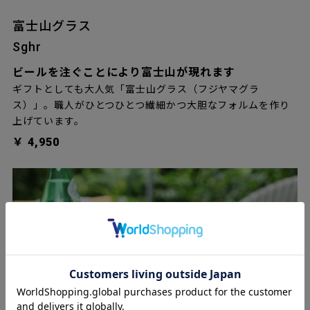
富士山グラス
Sghr
ビールを注ぐことにより富士山が現れます
ギフトとしても大人気「富士山グラス（フジヤマグラ
ス）」。職人がひとつひとつ繊細かつ大胆なフォルムを作り
上げています。
￥ 4,950