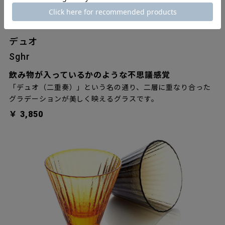
デュオ
Sghr
飲み物が入っているかのような不思議感覚
「デュオ（二重奏）」という名の通り、二層に重なり合った
グラデーションが美しく映えるグラスです。
￥ 3,850