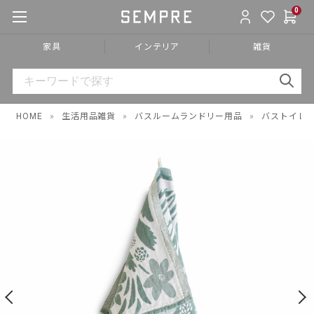
0
家具
インテリア
雑貨
HOME
»
生活用品雑貨
»
バスルームランドリー用品
»
バストイレ