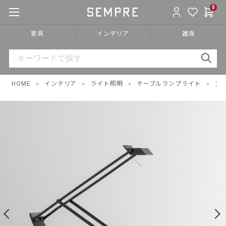
0
家具
インテリア
雑貨
HOME
»
インテリア
»
ライト照明
»
テーブルランプライト
»
ス