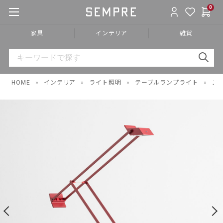
0
家具
インテリア
雑貨
HOME
»
インテリア
»
ライト照明
»
テーブルランプライト
»
ス