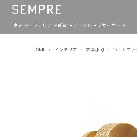
家具
インテリア
雑貨
ブランド
デザイナー
HOME
»
インテリア
»
玄関小物
»
コートフッ