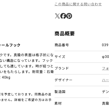
この商品に関する問い合わせ
商品概要
ォールフック
商品番号
039
クです。真鍮の表面は格子状にな
サイズ
φ3
ない構造になっています。フック
しても適しています。時が経つと
ブランド
フ
いをもたらします。耐荷重：石膏
40kg
デザイナー
ハ
製造国
デ
更を予定しております。同商品の追
いません。詳細をご希望の方はお手
素材
真