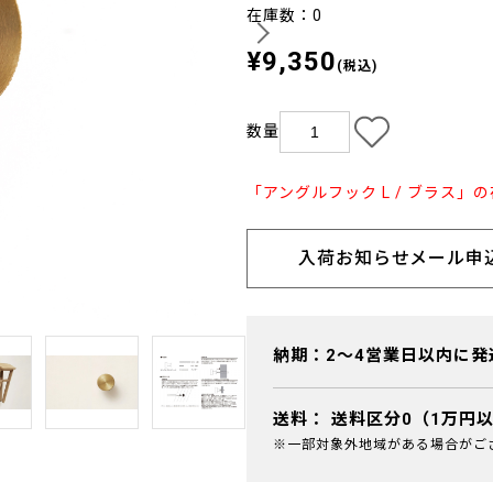
在庫数：0
¥9,350
(税込)
数量
「アングルフック L / ブラス」
入荷お知らせメール申
納期：2～4営業日以内に発
送料：
送料区分0（1万円
※一部対象外地域がある場合がご