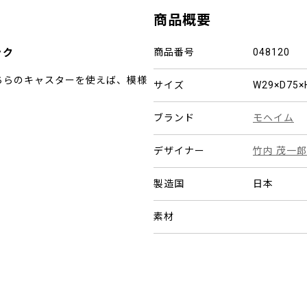
商品概要
ック
商品番号
048120
 こちらのキャスターを使えば、模様
サイズ
W29×D7
ブランド
モヘイム
デザイナー
竹内 茂一郎
製造国
日本
素材