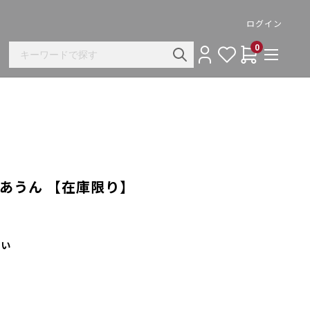
ログイン
0
い あうん 【在庫限り】
さい