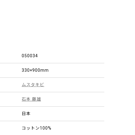
050034
330×900mm
ムスタキビ
石本 藤雄
日本
コットン100%