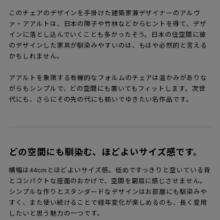
このチェアのデザインを手掛けた建築家兼デザイナーのアルヴ
ァ・アアルトは、日本の障子や竹林などからヒントを得て、デザ
インに落とし込んでいくことも多かったそう。日本の住空間に彼
のデザインした家具が馴染みやすいのは、もはや必然的と言える
かもしれません。
アアルトを象徴する有機的なフォルムのチェアは温かみがありな
がらもシンプルで、どの空間にも置いてもフィットします。次世
代にも、さらにその先の代にも紡いでゆきたい名作品です。
どの空間にも馴染む、ほどよいサイズ感です。
横幅は44cmとほどよいサイズ感。低めですっきりと空いている背
とコンパクトな座面のおかげで、空間を窮屈に感じさせません。
シンプルな作りとスタンダードなデザインはお部屋にも馴染みや
すく、また使い続けることで経年変化が楽しめるのも、長く愛用
したいと思う魅力の一つです。