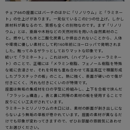
チェア66の座面にはバーチのほかに「リノリウム」と「ラミネー
ト」の仕上げがあります。一見似ているこの2つの仕上げ。しかし
原材料が異なるので、質感も全くの別物なのです。まず「リノリ
ウム」とは、亜麻や木粉などの天然材料を用いた自然素材のこ
と。燃やしても水と二酸化炭素しか排出されないことから、人体
や環境に優しい素材として約160年前にヨーロッパで発明されま
した。触ってみるザラっとしておりマットな印象です。
続いて「ラミネート」。これはHPL（ハイプレッシャーラミネー
ト）のことで、正確には「メラミン樹脂、フェノール樹脂を特殊
な紙に含浸させ、それを何枚も重ね合わせて高温高圧で積層形成
したプラスチックの板」のこと。熱に強く、表面が硬いので傷が
付きにくく、汚れも付きにくいのが特徴です。
座面は無垢の集成材をロの字型に枠組みし、上下を合板で挟んだ
「フラッシュ構造」。表と裏に同等の素材の板を使用することで
反りにくい工夫がされています。
ラミネートとリノリウムの木口には、素材の断面が剥き出しにな
らないよう無垢の単板が巻かれています。座面の素材が異なるだ
けでも印象が変わってきますので、ぜひお部屋の雰囲気にあわせ
てお選びください。