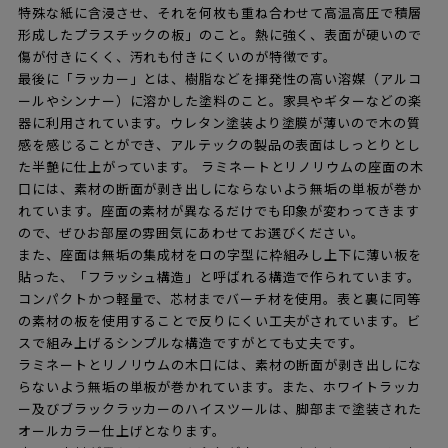
特殊な紙に含浸させ、それを何枚も重ね合わせて高温高圧で積層
形成したプラスチックの板」のこと。熱に強く、表面が硬いので
傷が付きにくく、汚れも付きにくいのが特徴です。
最後に「ラッカー」とは、樹脂などを揮発性の高い溶媒（アルコ
ールやシンナー）に溶かした塗料のこと。家具やギターなどの楽
器に利用されています。ウレタン塗装より塗膜が薄いので木の質
感を感じることができ、アルテックの製品の表面はしっとりとし
た半艶に仕上がっています。 ラミネートとリノリウムの座面の木
口には、素材の断面が剥き出しにならないよう無垢の単板が巻か
れています。座面の素材が異なるだけでも印象が変わってきます
ので、ぜひお部屋の雰囲気にあわせてお選びください。
また、座面は無垢の集成材をロの字型に枠組みし上下に薄い板を
貼った、「フラッシュ構造」と呼ばれる構造で作られています。
コンパクトかつ軽量で、芯材までバーチ材を使用。表と裏に同等
の素材の板を使用することで反りにくい工夫がされています。ビ
スで組み上げるシンプルな構造ですがとても丈夫です。
ラミネートとリノリウムの木口には、素材の断面が剥き出しにな
らないよう無垢の単板が巻かれています。また、ホワイトラッカ
ー及びブラックラッカーのハイスツールは、脚部まで塗装された
オールカラー仕上げとなります。