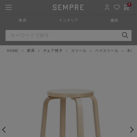
0
家具
インテリア
雑貨
HOME
»
家具
»
チェア椅子
»
スツール
»
ハイスツール
»
木脚