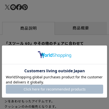
商品概要
商品説明
「スツール 60」やその他のチェアに合わせて
「ゼブラ」の生地は、バウハウスの織職人でありデザイナーでも
あったオッティ・バーガーによってデザインされました。アイ
ノ・アアルトがヨーロッパを旅する中で見つけ、1930年代には、
アルテックの製品と店舗にこの生地を取り入れました。ゼブラの
生地を張った「400 アームチェア タンク」は、現代においてもア
ルテックを象徴する存在です。 ゼブラは、印象的な見た目と柔ら
かで心地良い肌触りの双方を兼ね備えています。ゼブラシートク
ッションは、アルテックの「スツール 60」やその他のチェアにも
合わせることができ、柔らかで快適な座り心地と印象的なデザイ
ンをあわせもったアイテムです。
クッションのみの販売となります。