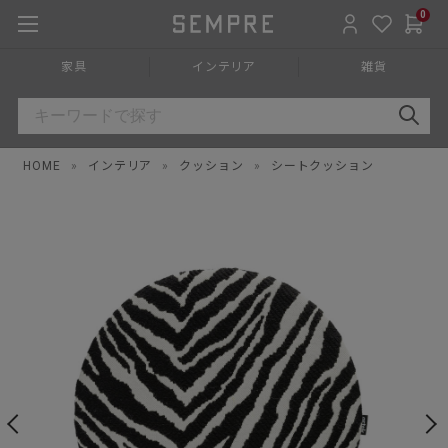
0
家具
インテリア
雑貨
HOME
»
インテリア
»
クッション
»
シートクッション