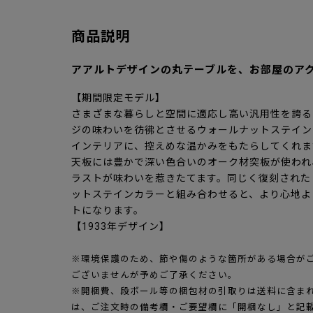
商品説明
アアルトデザインの丸テーブルを、お部屋のア
【期間限定モデル】
さまざまな暮らしと空間に適応し高い汎用性を誇る
ジの味わいを彷彿とさせるウォールナットステイン
インテリアに、控えめな温かみをもたらしてくれま
天板には豊かで深い色合いのオーク材突板が使われ
ラストが味わいを惹きたてます。同じく復刻された
ットステインカラーと組み合わせると、より心地よ
トになります。
【1933年デザイン】
※環境保護のため、節や傷のような箇所がある場合が
ございませんが予めご了承ください。
※開梱費、段ボール等の梱包材の引取りは送料に含ま
は、ご注文時の備考欄・ご要望欄に「開梱なし」と記