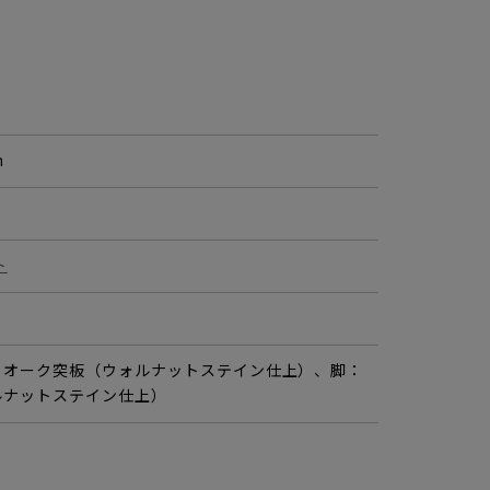
m
ト
、オーク突板（ウォルナットステイン仕上）、脚：
ルナットステイン仕上）