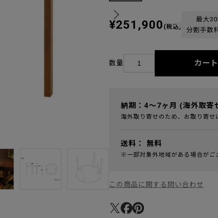
最大3
¥251,900
(税込)
分割手数
カー
数量
納期：4～7ヶ月 (海外取寄
海外取り寄せのため、お取り寄せ
送料：
無料
※一部対象外地域がある場合がご
この商品に関する問い合わせ