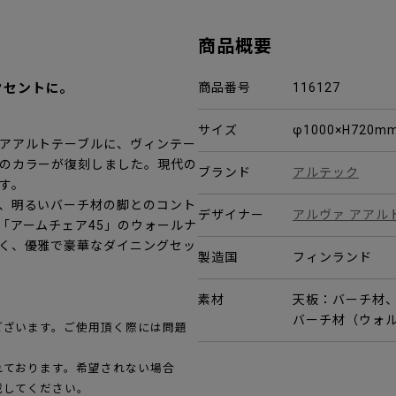
商品概要
クセントに。
商品番号
116127
サイズ
φ1000×H720m
アアルトテーブルに、ヴィンテー
のカラーが復刻しました。現代の
ブランド
アルテック
す。
、明るいバーチ材の脚とのコント
デザイナー
アルヴァ アアル
「アームチェア45」のウォールナ
く、優雅で豪華なダイニングセッ
製造国
フィンランド
素材
天板：バーチ材
バーチ材（ウォ
ございます。ご使用頂く際には問題
れております。希望されない場合
載してください。