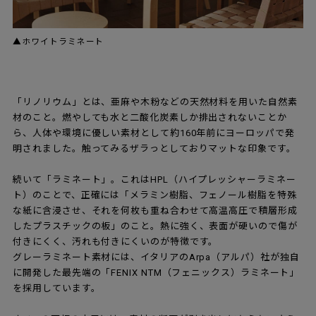
▲ホワイトラミネート
「リノリウム」とは、亜麻や木粉などの天然材料を用いた自然素
材のこと。燃やしても水と二酸化炭素しか排出されないことか
ら、人体や環境に優しい素材として約160年前にヨーロッパで発
明されました。触ってみるザラっとしておりマットな印象です。
続いて「ラミネート」。これはHPL（ハイプレッシャーラミネー
ト）のことで、正確には「メラミン樹脂、フェノール樹脂を特殊
な紙に含浸させ、それを何枚も重ね合わせて高温高圧で積層形成
したプラスチックの板」のこと。熱に強く、表面が硬いので傷が
付きにくく、汚れも付きにくいのが特徴です。
グレーラミネート素材には、イタリアのArpa（アルパ）社が独自
に開発した最先端の「FENIX NTM（フェニックス）ラミネート」
を採用しています。