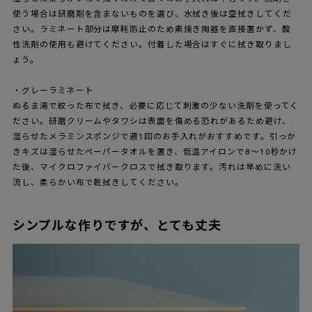
使う場合は研磨剤を含まないものを選び、水拭き後は空拭きしてくだ
さい。ラミネート部分は摩耗防止のため素焼き陶器を直接置かず、酸
性洗剤の使用も避けてください。付着した場合はすぐに拭き取りまし
ょう。
・グレーラミネート
ぬるま湯で絞った布で拭き、必要に応じて刺激の少ない洗剤を使ってく
ださい。研磨クリームやタワシは表面を傷める恐れがあるため避け、
湿らせたメラミンスポンジで週1回のお手入れがおすすめです。引っか
きキズは湿らせたペーパータオルを置き、低温アイロンで8〜10秒かけ
た後、マイクロファイバークロスで拭き取ります。汚れは早めに洗い
流し、柔らかい布で乾拭きしてください。
シンプルな作りですが、とても丈夫