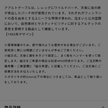
アアルトテーブルは、L-レッグにワイルドバーチ、天板に虫の跡
が表出したバーチ材が使用されています。それぞれがフィンラン
ドの森を由来とするユニークな特徴が表われ、住まいと公共空間
において、自然素材とサスティナビリティに対するアルテックの
意思を表明する製品として機能しています。
【1933年デザイン】
※環境保護のため、節や傷のような箇所がある場合がございます。ご
使用頂く際には問題ございませんが予めご了承ください。
※組立式。天板と脚を木ネジで固定し、まく板をハンマーを使って固
定します。組立をご希望の場合は別途4950円掛かります。ご注文時の
備考欄・ご要望欄に「組立希望」と記載してください。ご注文後にご
依頼方法をお伝えいたします。
※ガタツキが約2mm以下の場合につきましては、良品として取り扱い
をしております。
商品詳細