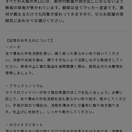
すべての天板の木口には、素材の断面が剥き出しにならないよう
無垢の単板が巻かれています。脚部は全てラッカー塗装です。素
材が異なるだけでも印象が変わってきますので、ぜひお部屋の雰
囲気にあわせてお選びください。
【日常のお手入れについて】
・バーチ
水で薄めた中性洗剤を使い、固く絞った柔らかい布で拭いてくださ
い。洗剤や水拭き後は、擦りすぎないよう注意しながら乾拭きしてく
ださい。家具の上に電化製品を長時間置く際は、跡防止のため敷物を
使用しましょう。
・ブラックリノリウム
マイクロファイバーの布で毎日表面のほこりを払いましょう。必要に
応じて、水で薄めた中性洗剤を含む柔らかい布で拭き、乾かしてくださ
い。手垢が目立つ場合は、洗剤を薄めずに少量布に取り拭き取りま
す。仕上げに水拭きし、しっかり乾かしてください。
・ホワイトラミネート
湿らせた柔らかい布で拭くだけで日々のお手入れは十分です。洗剤を