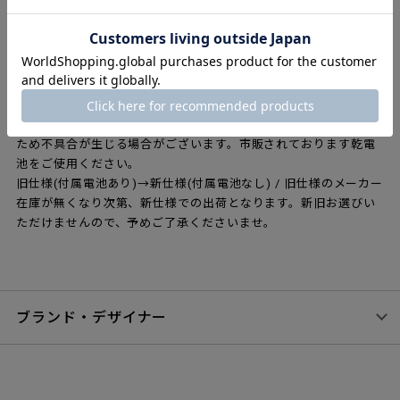
派手さを抑え空間やインテリアへ溶け込みやすい印象に。機能と
しての置時計だけでなく、歴史的なデザインを飾るインテリアと
して、目的や個性に合わせてカラーバリエーションが増えたAJテ
ーブルクロックをぜひお楽しみください。LED灯・アラーム機能
搭載。ムーブメント：中国製クォーツ
【1956年デザイン】
※電池をお使いいただく際に「充電式(1.2V)」では、電圧不足の
ため不具合が生じる場合がございます。市販されております乾電
池をご使用ください。
旧仕様(付属電池あり)→新仕様(付属電池なし) / 旧仕様のメーカー
在庫が無くなり次第、新仕様での出荷となります。新旧お選びい
ただけませんので、予めご了承くださいませ。
ブランド・デザイナー