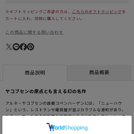
※ギフトラッピングご希望の方は、
こちらのギフトラッピング
を
カートに入れ、同時に購入してください。
この商品に関する問い合わせ
商品概要
商品説明
ヤコブセンの原点とも言える幻の名作
アルネ・ヤコブセンの故郷コペンハーゲンには、「ニューハウ
ン」という、レストランや雑貨屋が並ぶカラフルな港町があり、
シティーホールはその街並みを彷彿せるようなコレクション。ク
ロックデザインとして完成された名作が、個性的なカラーで新し
い表情を見せてくれます。 本体・足部分を全てマットに仕上げ、