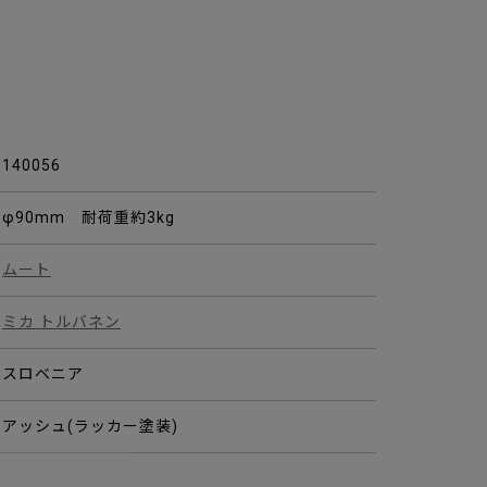
140056
φ90mm 耐荷重約3kg
ムート
ミカ トルバネン
スロベニア
アッシュ(ラッカー塗装)