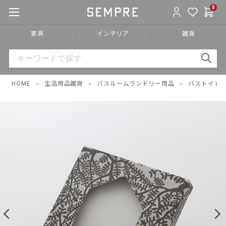
0
家具
インテリア
雑貨
HOME
»
生活用品雑貨
»
バスルームランドリー用品
»
バストイレ