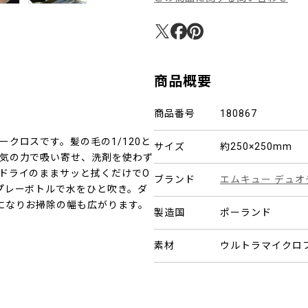
商品概要
商品番号
180867
クロスです。髪の毛の1/120と
サイズ
約250×250mm
気の力で吸い寄せ、洗剤を使わず
ドライのままサッと拭くだけでO
ブランド
エムキュー デュオ
プレーボトルで水をひと吹き。ダ
になりお掃除の幅も広がります。
製造国
ポーランド
素材
ウルトラマイクロフ