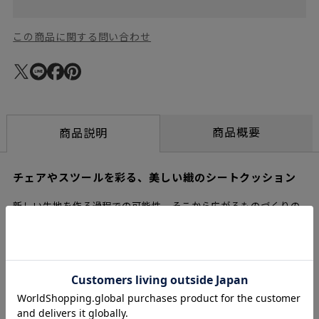
この商品に関する問い合わせ
商品概要
商品説明
チェアやスツールを彩る、美しい織のシートクッション
新しい生地を作る過程での可能性、そこから広がるものづくりの
可能性を追求していくファブリックブランド「kijinokanosei」
と、数多くの商業空間のインテリアデザインや建築設計を手がけ
るデザインユニット「ima」がコラボレーションしたテキスタイ
ルで作ったセンプレオリジナルのシートクッションです。imaが
得意とするパッと心が華やぐカラフルでハッピーな空気感と、設
計で欠かせないアクソメトリック、スケール、マテリアルパター
ンなどをコンセプトに、幾何学、スツール、メジャー、瓦屋根な